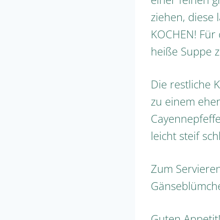
ziehen, diese
KOCHEN! Für d
heiße Suppe 
Die restliche
zu einem eher
Cayennepfeff
leicht steif s
Zum Servieren
Gänseblümche
Guten Appetit