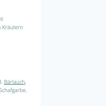
ht
n Kräutern
B.
Bärlauch
,
 Schafgarbe,