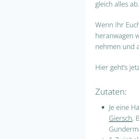
gleich alles ab
Wenn Ihr Euch
heranwagen wol
nehmen und au
Hier geht’s je
Zutaten:
Je eine H
Giersch
, 
Gunderma