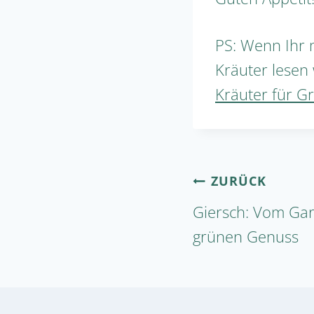
PS: Wenn Ihr 
Kräuter lesen 
Kräuter für G
Beitragsnav
ZURÜCK
Giersch: Vom Ga
grünen Genuss