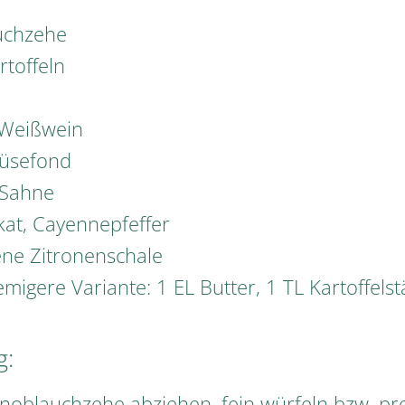
uchzehe
rtoffeln
 Weißwein
müsefond
 Sahne
kat, Cayennepfeffer
ne Zitronenschale
emigere Variante: 1 EL Butter, 1 TL Kartoffels
g:
noblauchzehe abziehen, fein würfeln bzw. pr