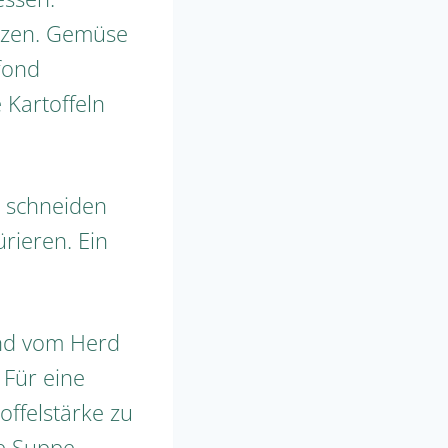
itzen. Gemüse
fond
 Kartoffeln
n schneiden
rieren. Ein
und vom Herd
 Für eine
offelstärke zu
ße Suppe