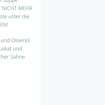
kt. NICHT MEHR
ste unter die
HEN!
 und Olivenöl
Muskat und
cher Sahne