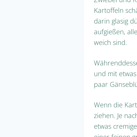
Kartoffeln sc
darin glasig 
aufgießen, all
weich sind.
Währenddessen
und mit etwas
paar Gänsebl
Wenn die Kart
ziehen. Je nac
etwas cremiger
einer feinen 