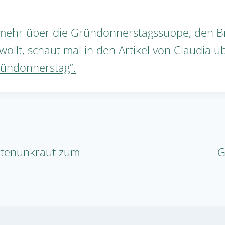
mehr über die Gründonnerstagssuppe, den B
wollt, schaut mal in den Artikel von Claudia 
ründonnerstag“.
igation
rtenunkraut zum
G