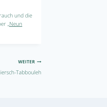
rauch und die
über
„Neun
WEITER
iersch-Tabbouleh