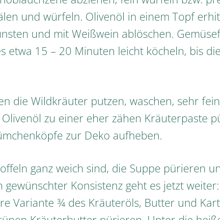
hälen und würfeln. Olivenöl in einem Topf erh
dünsten und mit Weißwein ablöschen. Gemüse
es etwa 15 – 20 Minuten leicht köcheln, bis die
 die Wildkräuter putzen, waschen, sehr fei
 Olivenöl zu einer eher zähen Kräuterpaste pü
ümchenköpfe zur Deko aufheben.
offeln ganz weich sind, die Suppe pürieren 
h gewünschter Konsistenz geht es jetzt weiter:
e Variante ¾ des Kräuteröls, Butter und Kart
grünen Kräuterbutter pürieren. Unter die hei