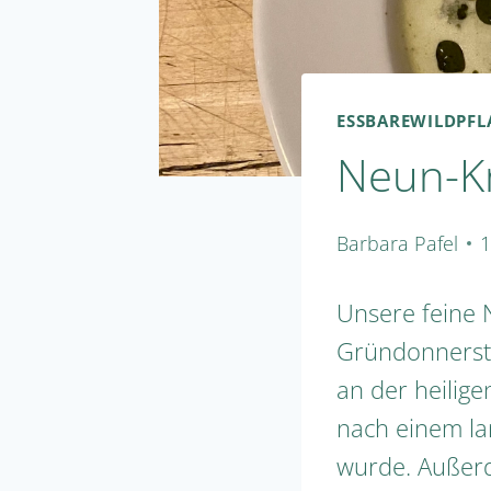
ESSBAREWILDPF
Neun-K
Barbara Pafel
1
Unsere feine 
Gründonnerstag
an der heilige
nach einem lan
wurde. Außerd