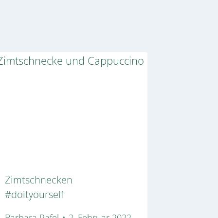
Zimtschnecken
#doityourself
Barbara Pafel
2. Februar 2022