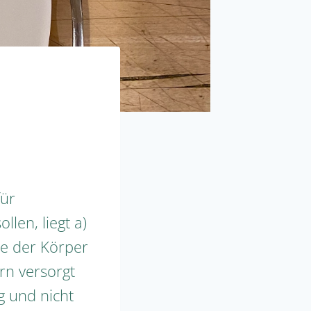
für
len, liegt a)
oe der Körper
rn versorgt
 und nicht