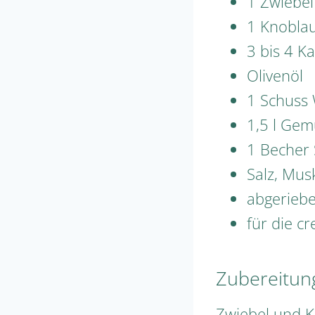
1 Zwiebel
1 Knobla
3 bis 4 Ka
Olivenöl
1 Schuss
1,5 l Ge
1 Becher
Salz, Mus
abgeriebe
für die cr
Zubereitun
Zwiebel und K