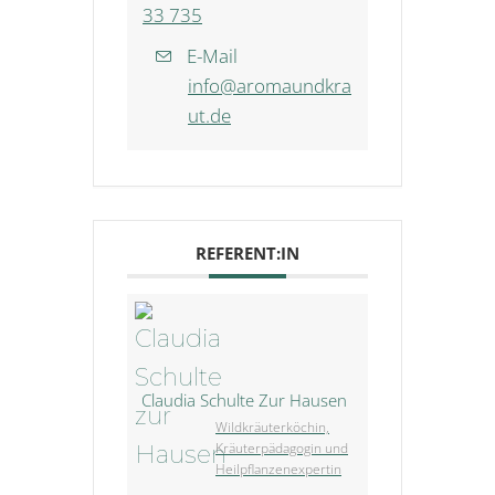
33 735
E-Mail
info@aromaundkra
ut.de
REFERENT:IN
Claudia Schulte Zur Hausen
Wildkräuterköchin,
Kräuterpädagogin und
Heilpflanzenexpertin