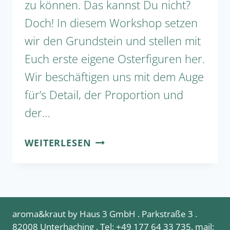
zu können. Das kannst Du nicht?
Doch! In diesem Workshop setzen
wir den Grundstein und stellen mit
Euch erste eigene Osterfiguren her.
Wir beschäftigen uns mit dem Auge
für’s Detail, der Proportion und
der…
FONDANT:
WEITERLESEN
OSTERFIGUREN
FÜR
EINSTEIGER!
aroma&kraut by Haus 3 GmbH . Parkstraße 3 .
82008 Unterhaching
. Tel:
+49
177 64 33 735
. mail: